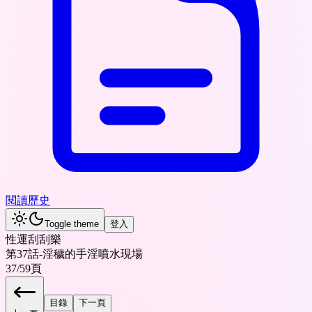
閱讀歷史
Toggle theme
登入
性運刮刮樂
第37話-淫穢的手淫噴水現場
37
/
59
頁
目錄
下一頁