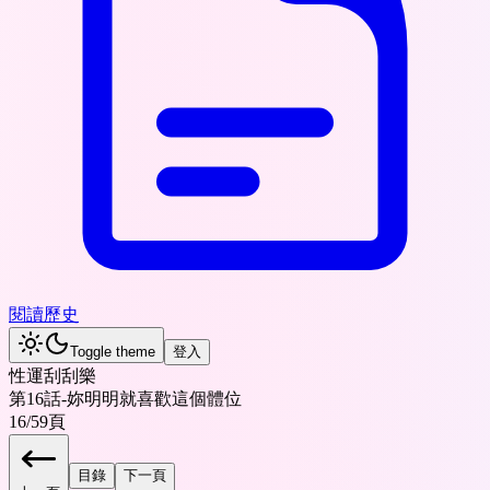
閱讀歷史
Toggle theme
登入
性運刮刮樂
第16話-妳明明就喜歡這個體位
16
/
59
頁
目錄
下一頁