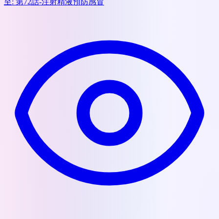
至:
第72話-注射精液預防感冒