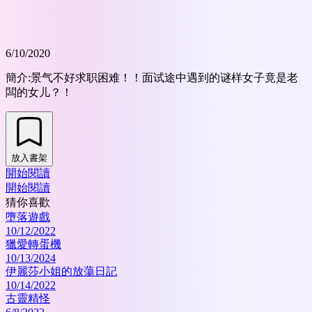
6/10/2020
簡介:
景气不好求职困难！！面试途中遇到的谜样女子竟是老
闆的女儿？！
放入書架
開始閱讀
開始閱讀
猜你喜歡
墮落遊戲
10/12/2022
獵愛轉蛋機
10/13/2024
伊麗莎小姐的放蕩日記
10/14/2022
古靈精怪