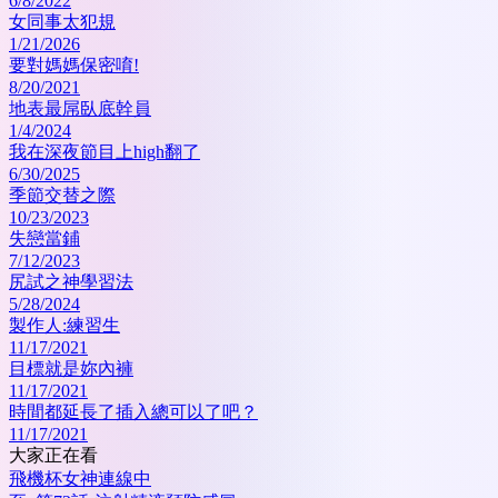
6/8/2022
女同事太犯規
1/21/2026
要對媽媽保密唷!
8/20/2021
地表最屌臥底幹員
1/4/2024
我在深夜節目上high翻了
6/30/2025
季節交替之際
10/23/2023
失戀當鋪
7/12/2023
尻試之神學習法
5/28/2024
製作人:練習生
11/17/2021
目標就是妳內褲
11/17/2021
時間都延長了插入總可以了吧？
11/17/2021
大家正在看
飛機杯女神連線中